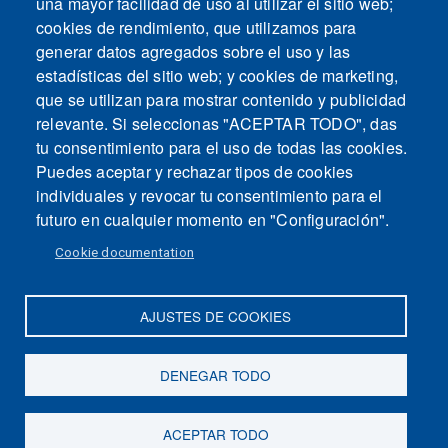
una mayor facilidad de uso al utilizar el sitio web;
cookies de rendimiento, que utilizamos para
generar datos agregados sobre el uso y las
estadísticas del sitio web; y cookies de marketing,
que se utilizan para mostrar contenido y publicidad
relevante. Si seleccionas "ACEPTAR TODO", das
tu consentimiento para el uso de todas las cookies.
Puedes aceptar y rechazar tipos de cookies
individuales y revocar tu consentimiento para el
futuro en cualquier momento en "Configuración".
Cookie documentation
AJUSTES DE COOKIES
Mapa del sitio
Contacto
Aviso legal
Politica de Privacidad
DENEGAR TODO
Intranet
ACEPTAR TODO
Accesibilidad