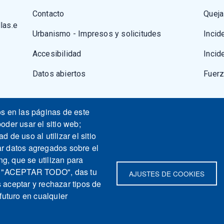
Contacto
Queja
las.e
Urbanismo - Impresos y solicitudes
Incid
Accesibilidad
Incid
Datos abiertos
Fuer
os en las páginas de este
oder usar el sitio web;
 de uso al utilizar el sitio
ar datos agregados sobre el
ng, que se utilizan para
nas "ACEPTAR TODO", das tu
AJUSTES DE COOKIES
 aceptar y rechazar tipos de
futuro en cualquier
apa del sitio
Contacto
Aviso legal
Politica de Privacidad
Intran