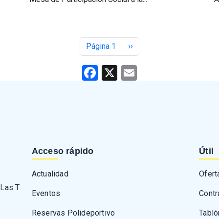
Siguiente página
Página 1
››
Facebook
X
Email
Acceso rápido
Útil
Actualidad
Ofert
 Las T
Eventos
Contr
Reservas Polideportivo
Tabló