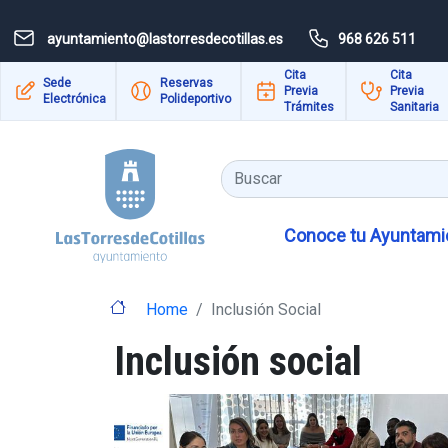
Pasar al contenido principal
ayuntamiento@lastorresdecotillas.es
968 626 511
Cita
Cita
Sede
Reservas
Previa
Previa
Electrónica
Polideportivo
Trámites
Sanitaria
Buscar
Conoce tu Ayuntamie
Home
Inclusión Social
Inclusión social