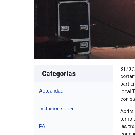
31/07/
Categorías
certam
partic
Actualidad
local 
con su
Inclusión social
Abrirá
turno 
las tr
PAI
concur