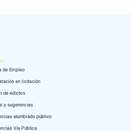
a de Empleo
atación en licitación
n de edictos
s y sugerencias
encias alumbrado público
encias Vía Pública