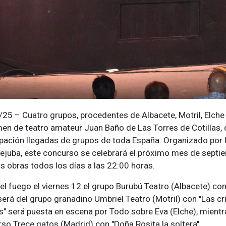
25 – Cuatro grupos, procedentes de Albacete, Motril, Elche 
en de teatro amateur Juan Baño de Las Torres de Cotillas, 
ipación llegadas de grupos de toda España. Organizado por l
Tejuba, este concurso se celebrará el próximo mes de septi
s obras todos los días a las 22:00 horas.
 el fuego el viernes 12 el grupo Burubú Teatro (Albacete) con
será del grupo granadino Umbriel Teatro (Motril) con "Las cr
es" será puesta en escena por Todo sobre Eva (Elche), mientr
so Trece gatos (Madrid) con "Doña Rosita la soltera".