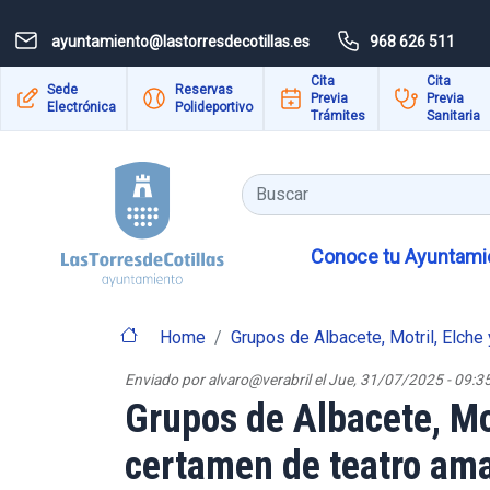
Pasar al contenido principal
ayuntamiento@lastorresdecotillas.es
968 626 511
Cita
Cita
Sede
Reservas
Previa
Previa
Electrónica
Polideportivo
Trámites
Sanitaria
Buscar
Conoce tu Ayuntamie
Home
Grupos de Albacete, Motril, Elch
Enviado por
alvaro@verabril
el
Jue, 31/07/2025 - 09:3
Grupos de Albacete, Mot
certamen de teatro am