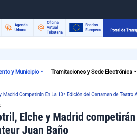
Oficina
Agenda
Fondos
Virtual
Urbana
Europeos
Portal de Trans
Tributaria
nto y Municipio
Tramitaciones y Sede Electrónica
e y Madrid Competirán En La 13ª Edición del Certamen de Teatro
5
ril, Elche y Madrid competirán 
ateur Juan Baño