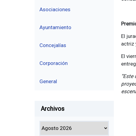
Asociaciones
Premi
Ayuntamiento
El jur
actriz
Concejalías
El vie
Corporación
entreg
“Este 
General
proyec
escena
Archivos