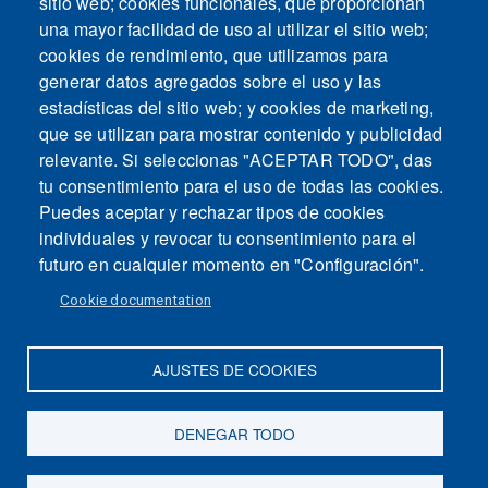
sitio web; cookies funcionales, que proporcionan
una mayor facilidad de uso al utilizar el sitio web;
cookies de rendimiento, que utilizamos para
generar datos agregados sobre el uso y las
estadísticas del sitio web; y cookies de marketing,
que se utilizan para mostrar contenido y publicidad
relevante. Si seleccionas "ACEPTAR TODO", das
tu consentimiento para el uso de todas las cookies.
Puedes aceptar y rechazar tipos de cookies
individuales y revocar tu consentimiento para el
futuro en cualquier momento en "Configuración".
Cookie documentation
AJUSTES DE COOKIES
Mapa del sitio
Contacto
Aviso legal
Politica de Privacidad
DENEGAR TODO
Intranet