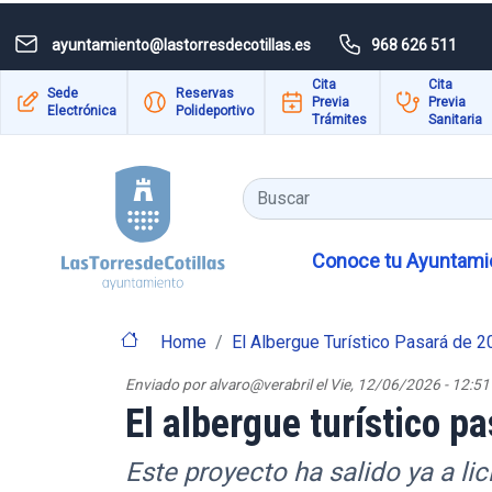
Pasar al contenido principal
ayuntamiento@lastorresdecotillas.es
968 626 511
Cita
Cita
Sede
Reservas
Previa
Previa
Electrónica
Polideportivo
Trámites
Sanitaria
Buscar
Conoce tu Ayuntamie
Home
El Albergue Turístico Pasará de 
Enviado por
alvaro@verabril
el
Vie, 12/06/2026 - 12:51
El albergue turístico p
Este proyecto ha salido ya a li