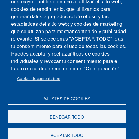
una mayor facilidad de uso al utilizar el sitio web;
cookies de rendimiento, que utilizamos para
generar datos agregados sobre el uso y las
estadísticas del sitio web; y cookies de marketing,
que se utilizan para mostrar contenido y publicidad
relevante. Si seleccionas "ACEPTAR TODO", das
tu consentimiento para el uso de todas las cookies.
Puedes aceptar y rechazar tipos de cookies
individuales y revocar tu consentimiento para el
futuro en cualquier momento en "Configuración".
Cookie documentation
AJUSTES DE COOKIES
Mapa del sitio
Contacto
Aviso legal
Politica de Privacidad
DENEGAR TODO
Intranet
ACEPTAR TODO
Accesibilidad