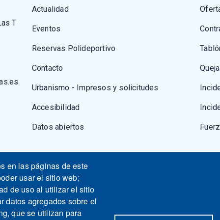
Actualidad
Ofert
Las T
Eventos
Contr
Reservas Polideportivo
Tabló
Contacto
Queja
as.es
Urbanismo - Impresos y solicitudes
Incid
Accesibilidad
Incid
Datos abiertos
Fuer
os en las páginas de este
oder usar el sitio web;
 de uso al utilizar el sitio
ar datos agregados sobre el
ng, que se utilizan para