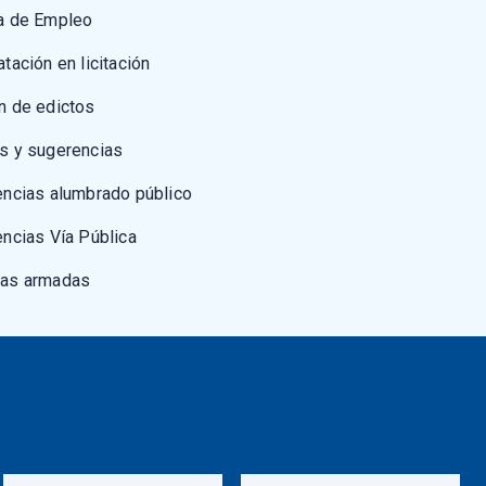
a de Empleo
atación en licitación
n de edictos
s y sugerencias
encias alumbrado público
encias Vía Pública
zas armadas