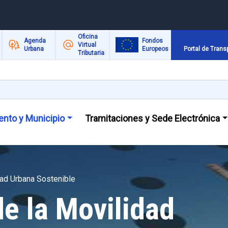
Oficina
Agenda
Fondos
Virtual
Urbana
Europeos
Portal de Trans
Tributaria
nto y Municipio
Tramitaciones y Sede Electrónica
ad Urbana Sostenible
e la Movilidad