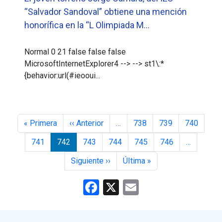
“Salvador Sandoval” obtiene una mención
honorífica en la “L Olimpiada M...
Normal 0 21 false false false
MicrosoftInternetExplorer4 --> --> st1\:*
{behavior:url(#ieooui...
Paginación
Primera página
Página anterior
« Primera
‹‹ Anterior
…
738
739
740
741
742
743
744
745
746
…
Siguiente página
Última página
Siguiente ››
ÚItima »
Facebook
X
Email