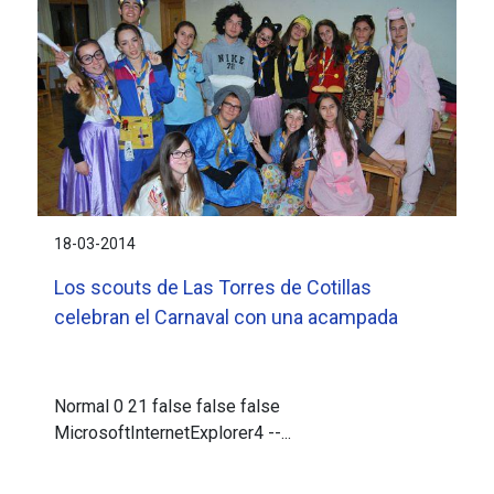
18-03-2014
Los scouts de Las Torres de Cotillas
celebran el Carnaval con una acampada
Normal 0 21 false false false
MicrosoftInternetExplorer4 --...