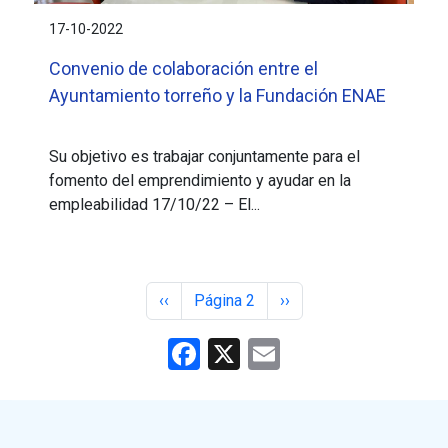
17-10-2022
Convenio de colaboración entre el
Ayuntamiento torreño y la Fundación ENAE
Su objetivo es trabajar conjuntamente para el
fomento del emprendimiento y ayudar en la
empleabilidad 17/10/22 – El...
Paginación
Página anterior
Siguiente página
‹‹
Página 2
››
Facebook
X
Email