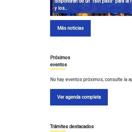
dispondrán de un “fast pass” para la f
y los...
Más noticias
Próximos
eventos
No hay eventos próximos, consulte la 
Ver agenda completa
Trámites destacados