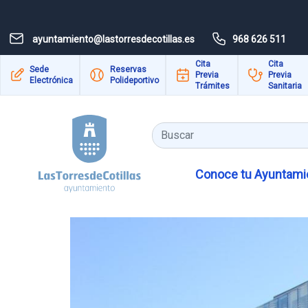
Pasar al contenido principal
ayuntamiento@lastorresdecotillas.es
968 626 511
Cita
Cita
Sede
Reservas
Previa
Previa
Electrónica
Polideportivo
Trámites
Sanitaria
Buscar
Conoce tu Ayuntamie
Las personas con discapacidad di
patronales 2026