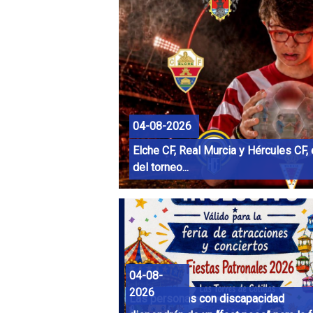
04-08-2026
Elche CF, Real Murcia y Hércules CF, 
del torneo...
04-08-
2026
Las personas con discapacidad