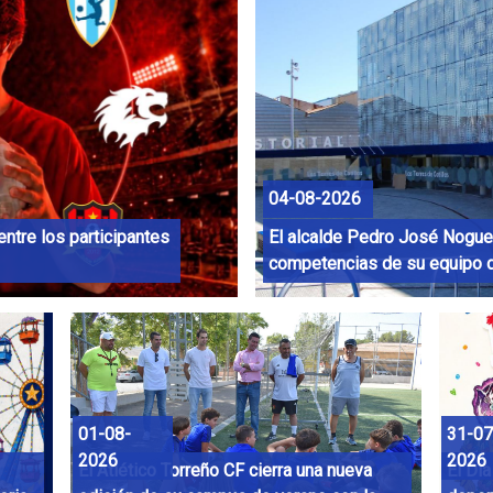
04-08-2026
entre los participantes
El alcalde Pedro José Noguer
competencias de su equipo de
01-08-
31-07
2026
2026
El Atlético Torreño CF cierra una nueva
El Día