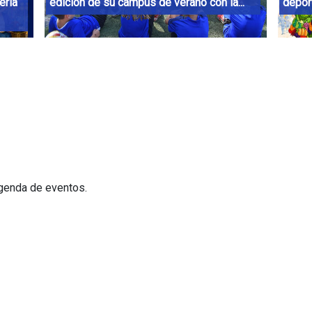
eria
edición de su campus de verano con la...
deport
agenda de eventos.