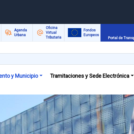
Oficina
Agenda
Fondos
Virtual
Urbana
Europeos
Tributaria
Portal de Trans
nto y Municipio
Tramitaciones y Sede Electrónica
spondrán de un “fast pass” para la feria y los