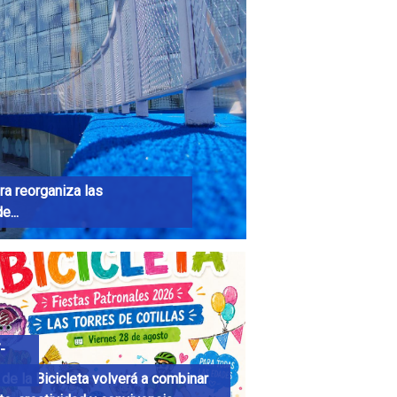
a reorganiza las
...
-
 de la Bicicleta volverá a combinar