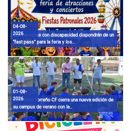
04-08-
2026
Las personas con discapacidad dispondrán de un
“fast pass” para la feria y los...
01-08-
2026
El Atlético Torreño CF cierra una nueva edición de
su campus de verano con la...