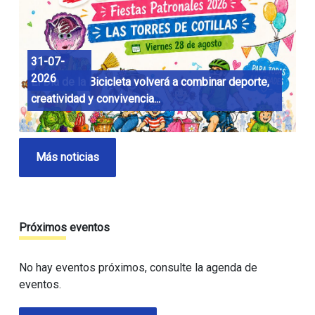
31-07-
2026
El Día de la Bicicleta volverá a combinar deporte,
creatividad y convivencia...
Más noticias
Próximos eventos
No hay eventos próximos, consulte la agenda de
eventos.