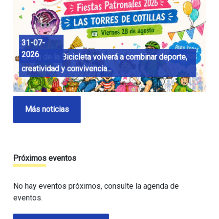
31-07-
2026
El Día de la Bicicleta volverá a combinar deporte,
creatividad y convivencia...
Más noticias
Próximos eventos
No hay eventos próximos, consulte la agenda de
eventos.