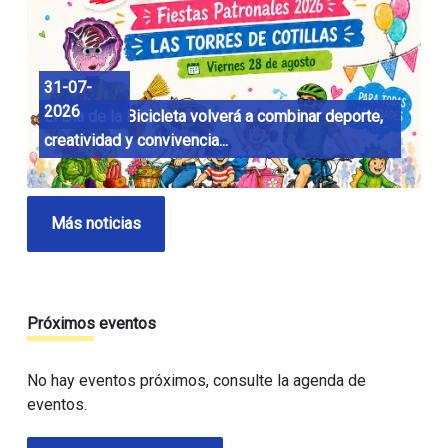
31-07-
2026
El Día de la Bicicleta volverá a combinar deporte,
creatividad y convivencia...
Más noticias
Próximos eventos
No hay eventos próximos, consulte la agenda de
eventos.